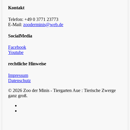
Kontakt
Telefon: +49 0 3771 23773
E-Mail:
zooderminis@web.de
SocialMedia
Facebook
Youtube
rechtliche Hinweise
Impressum
Datenschutz
© 2026 Zoo der Minis - Tiergarten Aue : Tierische Zwerge
ganz groß.
facebook
youtube
Clos
Zoo der Minis Aue e.V. Damaschkestraße 1 | 08280 Aue-Bad
Men
Schlema