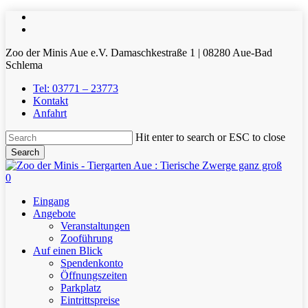
Skip
facebook
to
youtube
main
Zoo der Minis Aue e.V. Damaschkestraße 1 | 08280 Aue-Bad
content
Schlema
Tel: 03771 – 23773
Kontakt
Anfahrt
Hit enter to search or ESC to close
Search
Close
Search
0
Menu
Eingang
Angebote
Veranstaltungen
Zooführung
Auf einen Blick
Spendenkonto
Öffnungszeiten
Parkplatz
Eintrittspreise