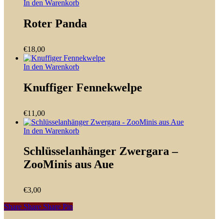
In den Warenkorb
Roter Panda
€
18,00
In den Warenkorb
Knuffiger Fennekwelpe
€
11,00
In den Warenkorb
Schlüsselanhänger Zwergara –
ZooMinis aus Aue
€
3,00
Share
Share
Share
Share
Pin