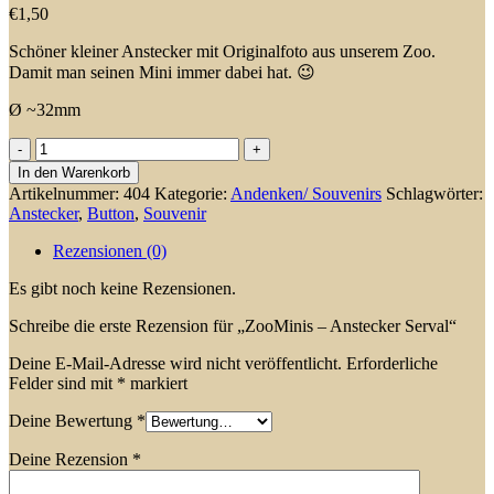
€
1,50
Schöner kleiner Anstecker mit Originalfoto aus unserem Zoo.
Damit man seinen Mini immer dabei hat. 😉
Ø ~32mm
ZooMinis
-
In den Warenkorb
Anstecker
Artikelnummer:
404
Kategorie:
Andenken/ Souvenirs
Schlagwörter:
Serval
Anstecker
,
Button
,
Souvenir
Menge
Rezensionen (0)
Es gibt noch keine Rezensionen.
Schreibe die erste Rezension für „ZooMinis – Anstecker Serval“
Deine E-Mail-Adresse wird nicht veröffentlicht.
Erforderliche
Felder sind mit
*
markiert
Deine Bewertung
*
Deine Rezension
*