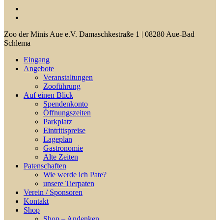
facebook
youtube
Close
Zoo der Minis Aue e.V. Damaschkestraße 1 | 08280 Aue-Bad
Menu
Schlema
Eingang
Angebote
Veranstaltungen
Zooführung
Auf einen Blick
Spendenkonto
Öffnungszeiten
Parkplatz
Eintrittspreise
Lageplan
Gastronomie
Alte Zeiten
Patenschaften
Wie werde ich Pate?
unsere Tierpaten
Verein / Sponsoren
Kontakt
Shop
Shop – Andenken