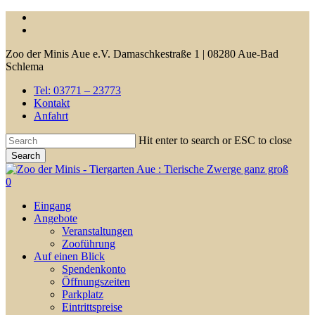
Skip
facebook
to
youtube
main
Zoo der Minis Aue e.V. Damaschkestraße 1 | 08280 Aue-Bad
content
Schlema
Tel: 03771 – 23773
Kontakt
Anfahrt
Hit enter to search or ESC to close
Search
Close
Search
0
Menu
Eingang
Angebote
Veranstaltungen
Zooführung
Auf einen Blick
Spendenkonto
Öffnungszeiten
Parkplatz
Eintrittspreise