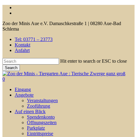
Skip
facebook
to
youtube
main
Zoo der Minis Aue e.V. Damaschkestraße 1 | 08280 Aue-Bad
content
Schlema
Tel: 03771 – 23773
Kontakt
Anfahrt
Hit enter to search or ESC to close
Search
Close
Search
0
Menu
Eingang
Angebote
Veranstaltungen
Zooführung
Auf einen Blick
Spendenkonto
Öffnungszeiten
Parkplatz
Eintrittspreise