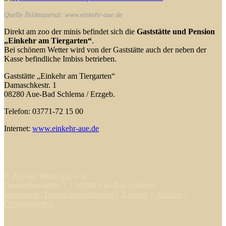
Quelle Bildmaterial: www.einkehr-aue.de
Direkt am zoo der minis befindet sich die
Gaststätte und Pension
„Einkehr am Tiergarten“
.
Bei schönem Wetter wird von der Gaststätte auch der neben der
Kasse befindliche Imbiss betrieben.
Gaststätte „Einkehr am Tiergarten“
Damaschkestr. 1
08280 Aue-Bad Schlema / Erzgeb.
Telefon: 03771-72 15 00
Internet:
www.einkehr-aue.de
© Zoo der Minis Aue e.V.
Damaschkestraße 1 | 08280 Aue-Bad Schlema
Impressum
|
Datenschutzerklärung
|
Kontakt
|
Anfahrt
|
Öffnungszeiten