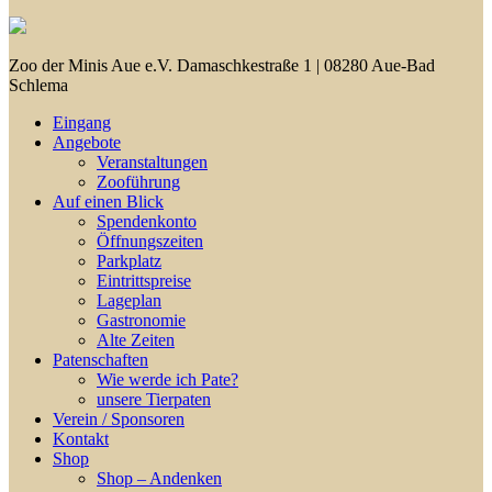
Close
Zoo der Minis Aue e.V. Damaschkestraße 1 | 08280 Aue-Bad
Menu
Schlema
Eingang
Angebote
Veranstaltungen
Zooführung
Auf einen Blick
Spendenkonto
Öffnungszeiten
Parkplatz
Eintrittspreise
Lageplan
Gastronomie
Alte Zeiten
Patenschaften
Wie werde ich Pate?
unsere Tierpaten
Verein / Sponsoren
Kontakt
Shop
Shop – Andenken