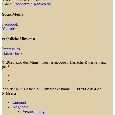
E-Mail:
zooderminis@web.de
SocialMedia
Facebook
Youtube
rechtliche Hinweise
Impressum
Datenschutz
© 2026 Zoo der Minis - Tiergarten Aue : Tierische Zwerge ganz
groß.
facebook
youtube
Close
Zoo der Minis Aue e.V. Damaschkestraße 1 | 08280 Aue-Bad
Menu
Schlema
Eingang
Angebote
Veranstaltungen