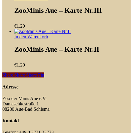
ZooMinis Aue – Karte Nr.III
€
1,20
In den Warenkorb
ZooMinis Aue – Karte Nr.II
€
1,20
Share
Share
Share
Share
Pin
Adresse
Zoo der Minis Aue e.V.
Damaschkestraße 1
08280 Aue-Bad Schlema
Kontakt
Telefon: +49 0 3771 23773