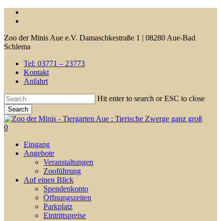
Skip
facebook
to
youtube
main
Zoo der Minis Aue e.V. Damaschkestraße 1 | 08280 Aue-Bad
content
Schlema
Tel: 03771 – 23773
Kontakt
Anfahrt
Hit enter to search or ESC to close
Search
Close
Search
0
Menu
Eingang
Angebote
Veranstaltungen
Zooführung
Auf einen Blick
Spendenkonto
Öffnungszeiten
Parkplatz
Eintrittspreise