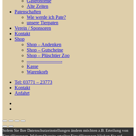
Gastronomie
Alte Zeiten
Patenschaften
Wie werde ich Pate?
unsere Tierpaten
Verein / Sponsoren
Kontakt
Shop
Shop – Andenken
Shop – Gutscheine
Shop – Plüschtier Zoo
———————-
Kasse
Warenkorb
Tel: 03771 – 23773
Kontakt
Anfahrt
facebook
youtube
Sofern Sie Ihre Datenschutzeinstellungen ändern möchten z.B. Erteilung von
Einwilligungen, Widerruf bereits erteilter Einwilligungen klicken Sie auf