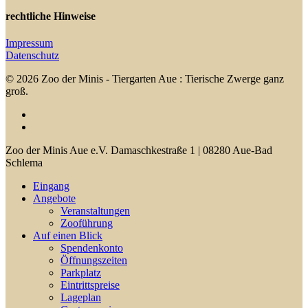
rechtliche Hinweise
Impressum
Datenschutz
© 2026 Zoo der Minis - Tiergarten Aue : Tierische Zwerge ganz
groß.
facebook
youtube
Close
Zoo der Minis Aue e.V. Damaschkestraße 1 | 08280 Aue-Bad
Menu
Schlema
Eingang
Angebote
Veranstaltungen
Zooführung
Auf einen Blick
Spendenkonto
Öffnungszeiten
Parkplatz
Eintrittspreise
Lageplan