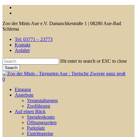
Skip
facebook
to
youtube
main
Zoo der Minis Aue e.V. Damaschkestraße 1 | 08280 Aue-Bad
content
Schlema
Tel: 03771 – 23773
Kontakt
Anfahrt
Hit enter to search or ESC to close
Search
Close
Search
0
Menu
Eingang
Angebote
Veranstaltungen
Zooführung
Auf einen Blick
Spendenkonto
Öffnungszeiten
Parkplatz
Eintrittspreise