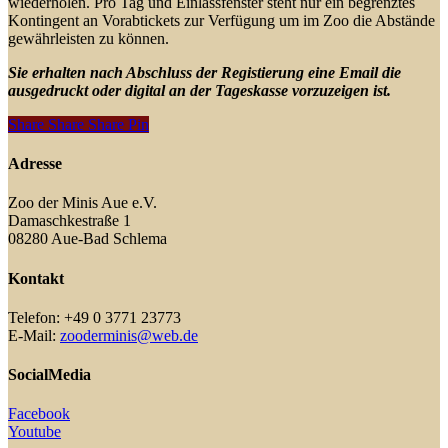
wiederholen. Pro Tag und Einlassfenster steht nur ein begrenztes
Kontingent an Vorabtickets zur Verfügung um im Zoo die Abstände
gewährleisten zu können.
Sie erhalten nach Abschluss der Registierung eine Email die
ausgedruckt oder digital an der Tageskasse vorzuzeigen ist.
Share
Share
Share
Share
Pin
Adresse
Zoo der Minis Aue e.V.
Damaschkestraße 1
08280 Aue-Bad Schlema
Kontakt
Telefon: +49 0 3771 23773
E-Mail:
zooderminis@web.de
SocialMedia
Facebook
Youtube