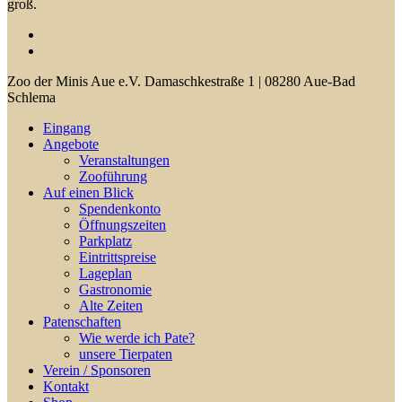
groß.
facebook
youtube
Close
Zoo der Minis Aue e.V. Damaschkestraße 1 | 08280 Aue-Bad
Menu
Schlema
Eingang
Angebote
Veranstaltungen
Zooführung
Auf einen Blick
Spendenkonto
Öffnungszeiten
Parkplatz
Eintrittspreise
Lageplan
Gastronomie
Alte Zeiten
Patenschaften
Wie werde ich Pate?
unsere Tierpaten
Verein / Sponsoren
Kontakt