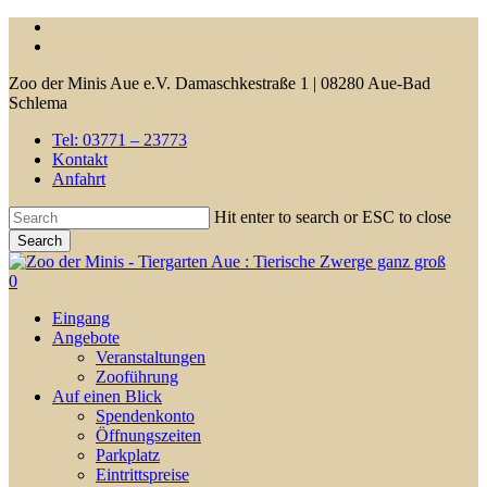
Skip
facebook
to
youtube
main
Zoo der Minis Aue e.V. Damaschkestraße 1 | 08280 Aue-Bad
content
Schlema
Tel: 03771 – 23773
Kontakt
Anfahrt
Hit enter to search or ESC to close
Search
Close
Search
0
Menu
Eingang
Angebote
Veranstaltungen
Zooführung
Auf einen Blick
Spendenkonto
Öffnungszeiten
Parkplatz
Eintrittspreise