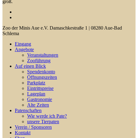
groß.
facebook
youtube
Close
Zoo der Minis Aue e.V. Damaschkestraße 1 | 08280 Aue-Bad
Menu
Schlema
Eingang
Angebote
Veranstaltungen
Zooführung
Auf einen Blick
Spendenkonto
Öffnungszeiten
Parkplatz
Eintrittspreise
Lageplan
Gastronomie
Alte Zeiten
Patenschaften
Wie werde ich Pate?
unsere Tierpaten
Verein / Sponsoren
Kontakt