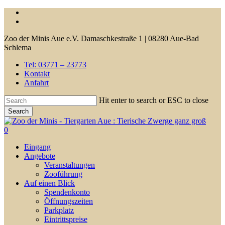
Skip
facebook
to
youtube
main
Zoo der Minis Aue e.V. Damaschkestraße 1 | 08280 Aue-Bad
content
Schlema
Tel: 03771 – 23773
Kontakt
Anfahrt
Hit enter to search or ESC to close
Search
Close
Search
0
Menu
Eingang
Angebote
Veranstaltungen
Zooführung
Auf einen Blick
Spendenkonto
Öffnungszeiten
Parkplatz
Eintrittspreise