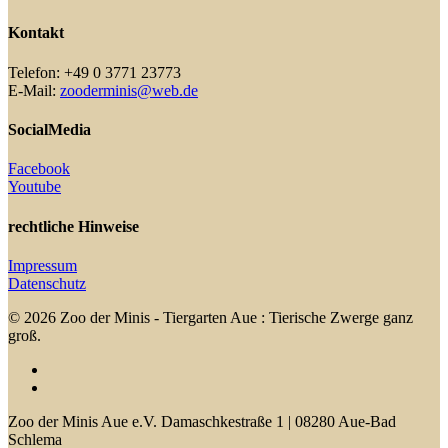
Kontakt
Telefon: +49 0 3771 23773
E-Mail:
zooderminis@web.de
SocialMedia
Facebook
Youtube
rechtliche Hinweise
Impressum
Datenschutz
© 2026 Zoo der Minis - Tiergarten Aue : Tierische Zwerge ganz
groß.
facebook
youtube
Close
Zoo der Minis Aue e.V. Damaschkestraße 1 | 08280 Aue-Bad
Menu
Schlema