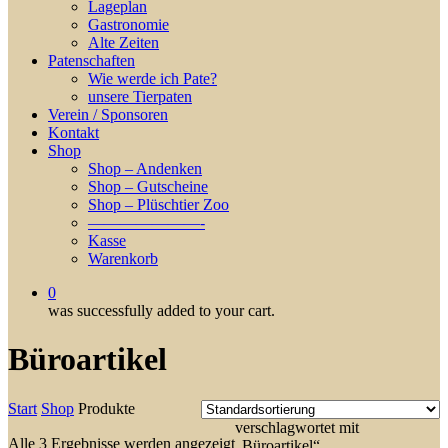
Lageplan
Gastronomie
Alte Zeiten
Patenschaften
Wie werde ich Pate?
unsere Tierpaten
Verein / Sponsoren
Kontakt
Shop
Shop – Andenken
Shop – Gutscheine
Shop – Plüschtier Zoo
———————-
Kasse
Warenkorb
0
was successfully added to your cart.
Büroartikel
Start
Shop
Produkte
verschlagwortet mit
Alle 3 Ergebnisse werden angezeigt
„Büroartikel“