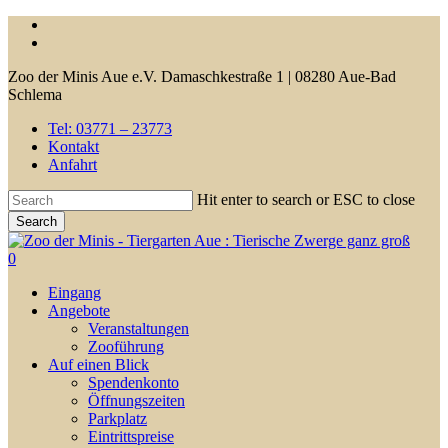
Skip
facebook
to
youtube
main
Zoo der Minis Aue e.V. Damaschkestraße 1 | 08280 Aue-Bad
content
Schlema
Tel: 03771 – 23773
Kontakt
Anfahrt
Hit enter to search or ESC to close
Search
Close
Search
0
Menu
Eingang
Angebote
Veranstaltungen
Zooführung
Auf einen Blick
Spendenkonto
Öffnungszeiten
Parkplatz
Eintrittspreise