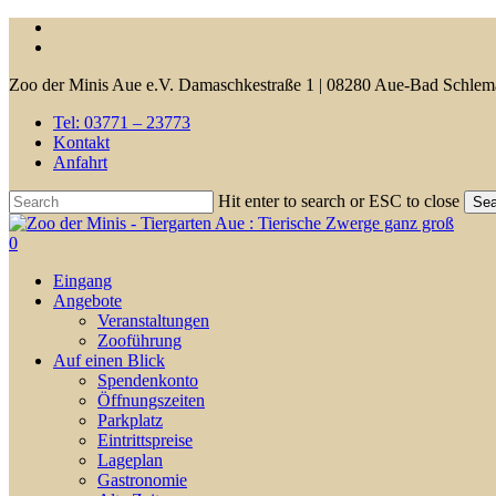
Skip
facebook
to
youtube
main
Zoo der Minis Aue e.V. Damaschkestraße 1 | 08280 Aue-Bad Schlem
content
Tel: 03771 – 23773
Kontakt
Anfahrt
Hit enter to search or ESC to close
Sea
Close
Search
0
Menu
Eingang
Angebote
Veranstaltungen
Zooführung
Auf einen Blick
Spendenkonto
Öffnungszeiten
Parkplatz
Eintrittspreise
Lageplan
Gastronomie