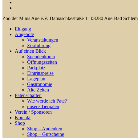
facebook
youtube
Close
Zoo der Minis Aue e.V. Damaschkestraße 1 | 08280 Aue-Bad Schlem
Menu
Eingang
Angebote
Veranstaltungen
Zooführung
Auf einen Blick
Spendenkonto
Öffnungszeiten
Parkplatz
Eintrittspreise
Lageplan
Gastronomie
Alte Zeiten
Patenschaften
Wie werde ich Pate?
unsere Tierpaten
Verein / Sponsoren
Kontakt
Shop
Shop – Andenken
Shop – Gutscheine